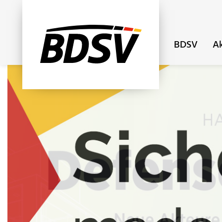
BDSV
Ak