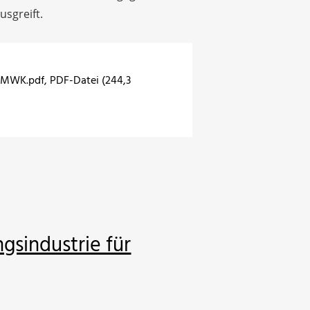
usgreift.
 BMWK.pdf
, PDF-Datei (244,3
gsindustrie für