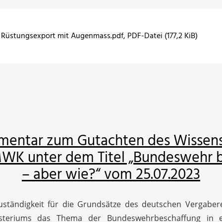
Rüstungsexport mit Augenmass.pdf
, PDF-Datei (177,2 KiB)
ntar zum Gutachten des Wissens
MWK unter dem Titel „Bundeswehr b
– aber wie?“ vom 25.07.2023
tändigkeit für die Grundsätze des deutschen Vergaberec
nisteriums das Thema der Bundeswehrbeschaffung in e