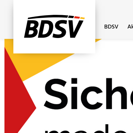
BDSV
Ak