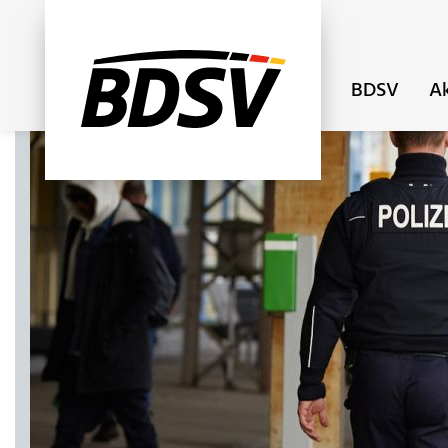
BDSV
Ak