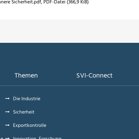
nere Sicherheit.pdf
, PDF-Datei (366,9 KiB)
Themen
SVI-Connect
Die Industrie
Sicherheit
Exportkontrolle
se
Innovation, Forschung