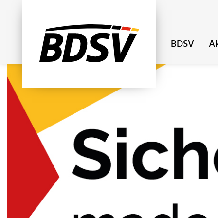
BDSV
Ak