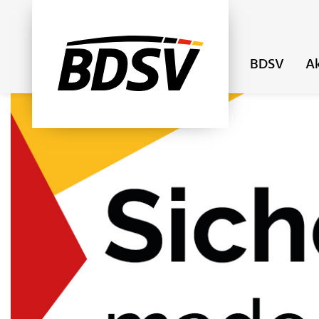
BDSV
Ak