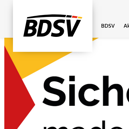
BDSV
Ak