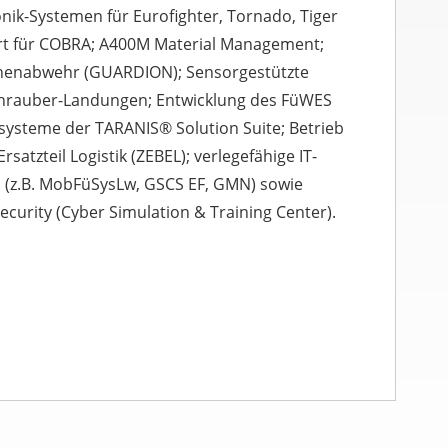
nik-Systemen für Eurofighter, Tornado, Tiger
rt für COBRA; A400M Material Management;
nenabwehr (GUARDION); Sensorgestützte
schrauber-Landungen; Entwicklung des FüWES
ysteme der TARANIS® Solution Suite; Betrieb
atzteil Logistik (ZEBEL); verlegefähige IT-
 (z.B. MobFüSysLw, GSCS EF, GMN) sowie
ecurity (Cyber Simulation & Training Center).