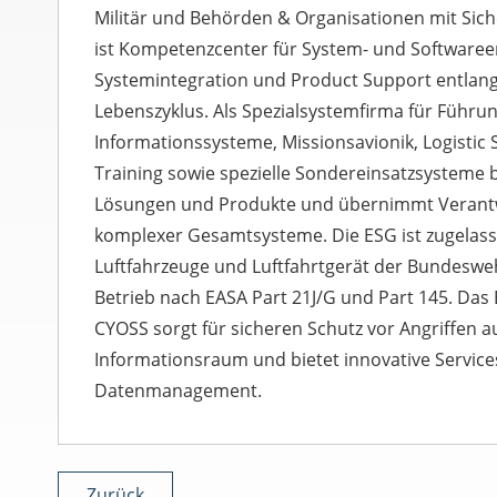
Militär und Behörden & Organisationen mit Sich
ist Kompetenzcenter für System- und Softwaree
Systemintegration und Product Support entlan
Lebenszyklus. Als Spezialsystemfirma für Führu
Informationssysteme, Missionsavionik, Logistic 
Training sowie spezielle Sondereinsatzsysteme b
Lösungen und Produkte und übernimmt Verantw
komplexer Gesamtsysteme. Die ESG ist zugelasse
Luftfahrzeuge und Luftfahrtgerät der Bundesweh
Betrieb nach EASA Part 21J/G und Part 145. D
CYOSS sorgt für sicheren Schutz vor Angriffen 
Informationsraum und bietet innovative Servic
Datenmanagement.
Zurück