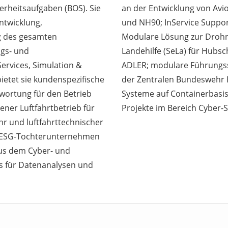
erheitsaufgaben (BOS). Sie
an der Entwicklung von Avio
ntwicklung,
und NH90; InService Suppo
g des gesamten
Modulare Lösung zur Droh
ngs- und
Landehilfe (SeLa) für Hub
Services, Simulation &
ADLER; modulare Führungss
ietet sie kundenspezifische
der Zentralen Bundeswehr Ers
ortung für den Betrieb
Systeme auf Containerbasis
ner Luftfahrtbetrieb für
Projekte im Bereich Cyber-S
r und luftfahrttechnischer
as ESG-Tochterunternehmen
aus dem Cyber- und
es für Datenanalysen und