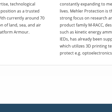
tise, technological
constantly expanding to me
position as a trusted
lives. Mehler Protection is 
With currently around 70
strong focus on research a
n of land, sea, and air
product family M-RACC, des
latform Armour.
such as kinetic energy amm
IEDs, has already been sup
which utilizes 3D printing 
protect e.g. optoelectronic