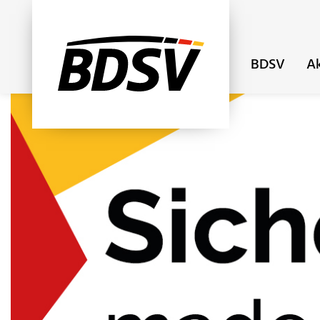
BDSV
Ak