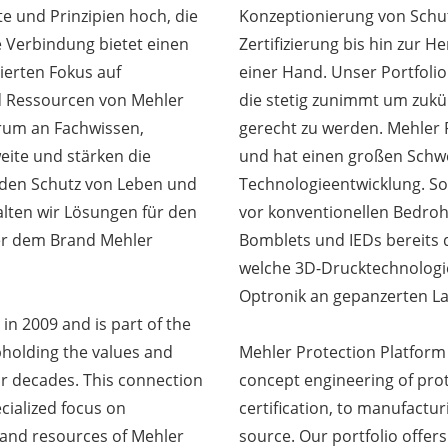
e und Prinzipien hoch, die
Konzeptionierung von Schut
e Verbindung bietet einen
Zertifizierung bis hin zur H
sierten Fokus auf
einer Hand. Unser Portfolio
d Ressourcen von Mehler
die stetig zunimmt um zuk
trum an Fachwissen,
gerecht zu werden. Mehler 
eite und stärken die
und hat einen großen Schw
 den Schutz von Leben und
Technologieentwicklung. So
alten wir Lösungen für den
vor konventionellen Bedro
ter dem Brand Mehler
Bomblets und IEDs bereits 
welche 3D-Drucktechnologie
Optronik an gepanzerten La
 2009 and is part of the
holding the values and
Mehler Protection Platform
or decades. This connection
concept engineering of pro
cialized focus on
certification, to manufactur
s and resources of Mehler
source. Our portfolio offers