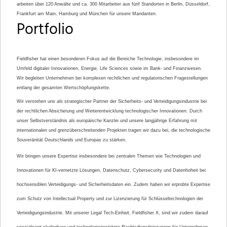
arbeiten über 120 Anwälte und ca. 300 Mitarbeiter aus fünf Standorten in Berlin, Düsseldorf,
Frankfurt am Main, Hamburg und München für unsere Mandanten.
Portfolio
Fieldfisher hat einen besonderen Fokus auf die Bereiche Technologie, insbesondere im
Umfeld digitaler Innovationen, Energie, Life Sciences sowie im Bank- und Finanzwesen.
Wir begleiten Unternehmen bei komplexen rechtlichen und regulatorischen Fragestellungen
entlang der gesamten Wertschöpfungskette.
Wir verstehen uns als strategischer Partner der Sicherheits- und Verteidigungsindustrie bei
der rechtlichen Absicherung und Weiterentwicklung technologischer Innovationen. Durch
unser Selbstverständnis als europäische Kanzlei und unsere langjährige Erfahrung mit
internationalen und grenzüberschreitenden Projekten tragen wir dazu bei, die technologische
Souveränität Deutschlands und Europas zu stärken.
Wir bringen unsere Expertise insbesondere bei zentralen Themen wie Technologien und
Innovationen für KI-vernetzte Lösungen, Datenschutz, Cybersecurity und Datenhoheit bei
hochsensiblen Verteidigungs- und Sicherheitsdaten ein. Zudem haben wir erprobte Expertise
zum Schutz von Intellectual Property und zur Lizenzierung für Schlüsseltechnologien der
Verteidigungsindustrie. Mit unserer Legal Tech-Einheit, Fieldfisher X, sind wir zudem darauf