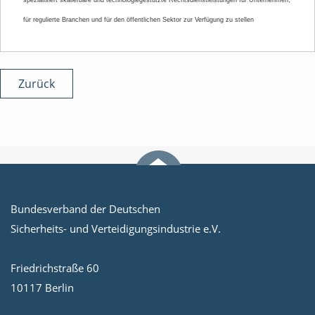
spezialisiert skalierbare und technologiegestützte Rechtsdienstleistungen für Unternehmen,
für regulierte Branchen und für den öffentlichen Sektor zur Verfügung zu stellen
Zurück
Bundesverband der Deutschen
Sicherheits- und Verteidigungsindustrie e.V.
Friedrichstraße 60
10117 Berlin