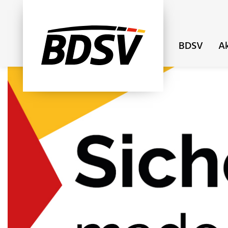
BDSV
Ak