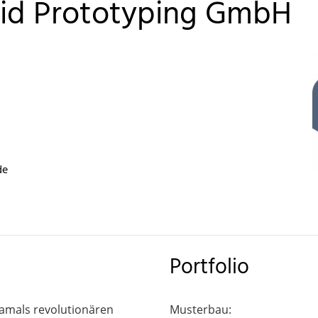
pid Prototyping GmbH
de
Portfolio
amals revolutionären
Musterbau: