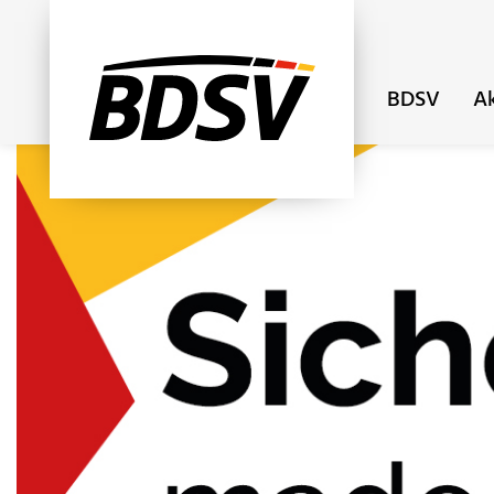
BDSV
Ak