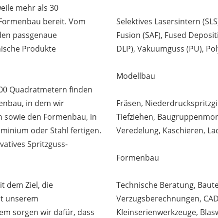
eile mehr als 30
 Formenbau bereit. Vom
Selektives Lasersintern (SLS
rden passgenaue
Fusion (SAF), Fused Deposit
ische Produkte
DLP), Vakuumguss (PU), Po
Modellbau
000 Quadratmetern finden
nbau, in dem wir
Fräsen, Niederdruckspritzgi
en sowie den Formenbau, in
Tiefziehen, Baugruppenmon
minium oder Stahl fertigen.
Veredelung, Kaschieren, La
atives Spritzguss-
Formenbau
 dem Ziel, die
Technische Beratung, Baute
it unserem
Verzugsberechnungen, CAD
m sorgen wir dafür, dass
Kleinserienwerkzeuge, Blas