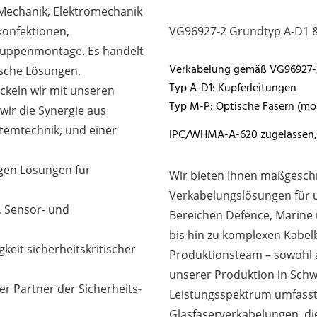
 Mechanik, Elektromechanik
konfektionen,
VG96927-2 Grundtyp A-D1 
ruppenmontage. Es handelt
Verkabelung gemäß VG96927-
ische Lösungen.
Typ A-D1: Kupferleitungen
ckeln wir mit unseren
Typ M-P: Optische Fasern (m
wir die Synergie aus
stemtechnik, und einer
IPC/WHMA-A-620 zugelassen, 
igen Lösungen für
Wir bieten Ihnen maßgeschn
Verkabelungslösungen für 
, Sensor- und
Bereichen Defence, Marine 
bis hin zu komplexen Kabelb
eit sicherheitskritischer
Produktionsteam – sowohl a
unserer Produktion in Schw
her Partner der Sicherheits-
Leistungsspektrum umfasst
Glasfaserverkabelungen, die