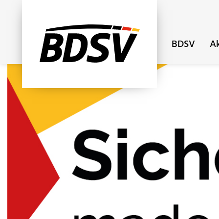
BDSV
Ak