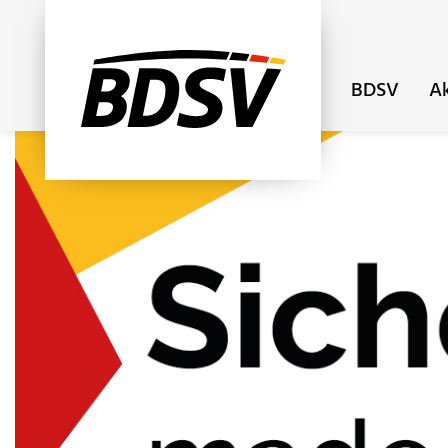
BDSV
Ak