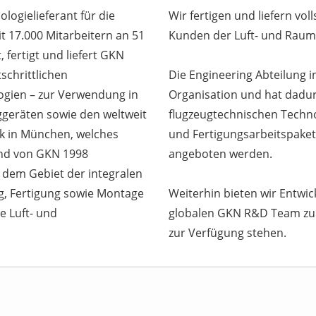
logielieferant für die
Wir fertigen und liefern vo
t 17.000 Mitarbeitern an 51
Kunden der Luft- und Raumf
 fertigt und liefert GKN
schrittlichen
Die Engineering Abteilung i
ogien – zur Verwendung in
Organisation und hat dadur
uggeräten sowie den weltweit
flugzeugtechnischen Techn
rk in München, welches
und Fertigungsarbeitspaket
und von GKN 1998
angeboten werden.
 dem Gebiet der integralen
ng, Fertigung sowie Montage
Weiterhin bieten wir Entwi
e Luft- und
globalen GKN R&D Team zur
zur Verfügung stehen.