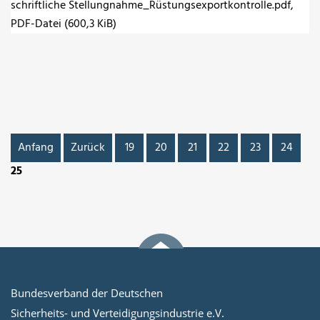
schriftliche Stellungnahme_Rüstungsexportkontrolle.pdf
,
PDF-Datei (600,3 KiB)
Anfang
Zurück
19
20
21
22
23
24
25
Bundesverband der Deutschen
Sicherheits- und Verteidigungsindustrie e.V.