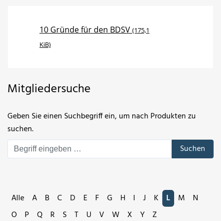
10 Gründe für den BDSV
(175,1
KiB)
Mitgliedersuche
Geben Sie einen Suchbegriff ein, um nach Produkten zu
suchen.
Suchen
Alle
A
B
C
D
E
F
G
H
I
J
K
L
M
N
O
P
Q
R
S
T
U
V
W
X
Y
Z