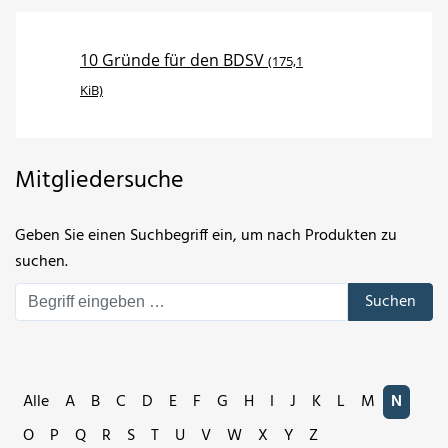
10 Gründe für den BDSV
(175,1
KiB)
Mitgliedersuche
Geben Sie einen Suchbegriff ein, um nach Produkten zu
suchen.
Suchen
Alle
A
B
C
D
E
F
G
H
I
J
K
L
M
N
O
P
Q
R
S
T
U
V
W
X
Y
Z