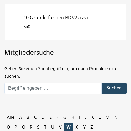
10 Gründe für den BDSV
(175,1
KiB)
Mitgliedersuche
Geben Sie einen Suchbegriff ein, um nach Produkten zu
suchen.
Suchen
Alle
A
B
C
D
E
F
G
H
I
J
K
L
M
N
O
P
Q
R
S
T
U
V
W
X
Y
Z