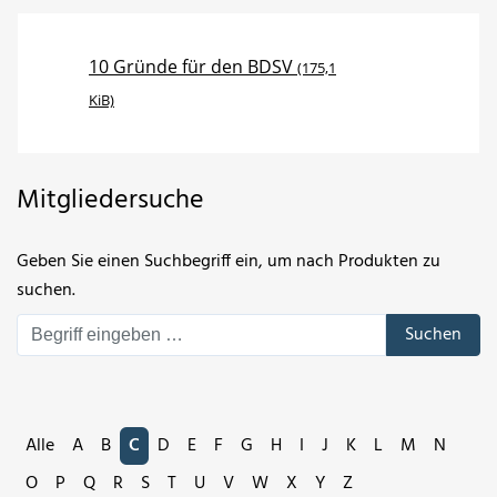
10 Gründe für den BDSV
(175,1
KiB)
Mitgliedersuche
Geben Sie einen Suchbegriff ein, um nach Produkten zu
suchen.
Suchen
Alle
A
B
C
D
E
F
G
H
I
J
K
L
M
N
O
P
Q
R
S
T
U
V
W
X
Y
Z