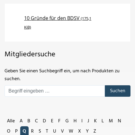
10 Gründe für den BDSV
(175,1
KiB)
Mitgliedersuche
Geben Sie einen Suchbegriff ein, um nach Produkten zu
suchen.
Suchen
Alle
A
B
C
D
E
F
G
H
I
J
K
L
M
N
O
P
Q
R
S
T
U
V
W
X
Y
Z